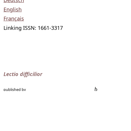
Deutsch
English
Français
Linking ISSN: 1661-3317
Lectio difficilior
published by
Hochschulstrasse 6
CH-3012 Bern