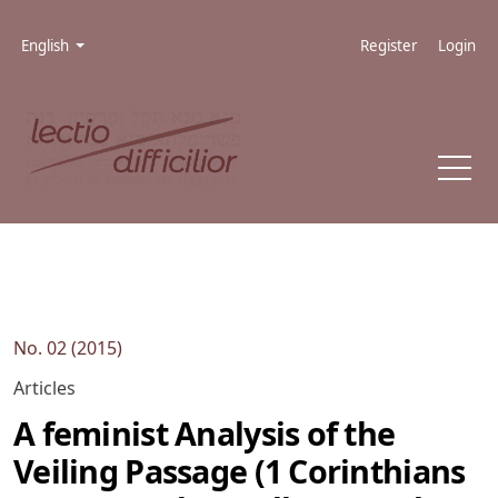
Skip to main navigation menu
Skip to main content
Skip to site footer
Admin menu
Language
English
Register
Login
No. 02 (2015)
Articles
A feminist Analysis of the
Veiling Passage (1 Corinthians