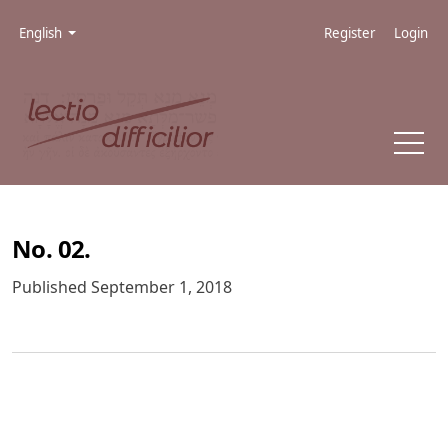
Skip to main navigation menu
Skip to main content
Skip to site footer
Admin menu
Language
English
Register
Login
No. 02.
Published September 1, 2018