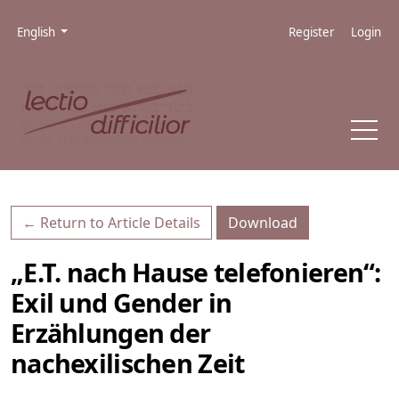
Skip to main navigation menu
Skip to main content
Skip to site footer
Admin menu
Language
English
Register
Login
Download PDF
← Return to Article Details
Download
„E.T. nach Hause telefonieren“:
Exil und Gender in
Erzählungen der
nachexilischen Zeit