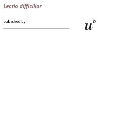
Lectio difficilior
published by
Hochschulstrasse 6
CH-3012 Bern
bop@unibe.ch