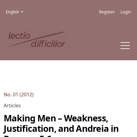
Skip to main navigation menu
Skip to main content
Skip to site footer
Admin menu
Language
English
Register
Login
No. 01 (2012)
Articles
Making Men – Weakness,
Justification, and Andreia in