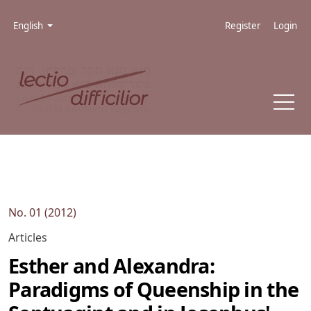
Skip to main navigation menu
Skip to main content
Skip to site footer
Admin menu
Language
English
Register
Login
No. 01 (2012)
Articles
Esther and Alexandra:
Paradigms of Queenship in the